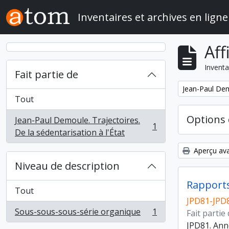
Skip to main content
Inventaires et archives en ligne
Aff
Inventa
Fait partie de
Remove filter:
Jean-Paul Demo
Tout
Options 
Jean-Paul Demoule. Trajectoires.
1
, 1 résultats
De la sédentarisation à l'État
Aperçu ava
Niveau de description
Rapports
Tout
JPD81-JPD
Sous-sous-sous-série organique
1
Fait partie
, 1 résultats
JPD81. Ann