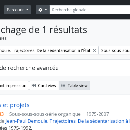
Rechercher
Search options
Parcourir
ichage de 1 résultats
ires
Remove filter:
ule. Trajectoires. De la sédentarisation à l'État
Sous-sous-sous
de recherche avancée
nt impression
Card view
Table view
 et projets
83
·
Sous-sous-sous-série organique
·
1975-2007
 de
Jean-Paul Demoule. Trajectoires. De la sédentarisation à l
ées 1975-1992.