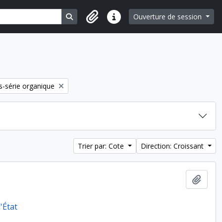
Search in browse page
Ouverture de session
Liens rapides
-série organique
Trier par: Cote
Direction: Croissant
Ajout
'État