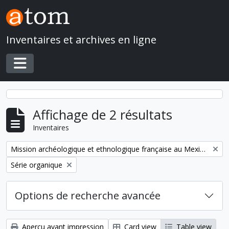
Skip to main content
Inventaires et archives en ligne
Toggle navigation
Affichage de 2 résultats
Inventaires
Remove filter:
Mission archéologique et ethnologique française au Mexique
Remove filter:
Série organique
Options de recherche avancée
Aperçu avant impression
Card view
Table view