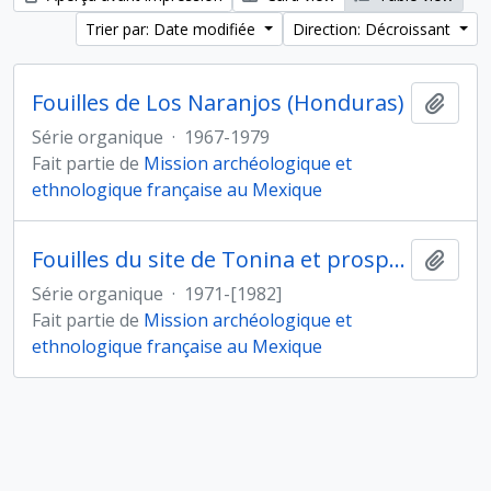
Trier par: Date modifiée
Direction: Décroissant
Fouilles de Los Naranjos (Honduras)
Ajout
Série organique
·
1967-1979
Fait partie de
Mission archéologique et
ethnologique française au Mexique
Fouilles du site de Tonina et prospections dans la vallée d'Ocosingo (Mexique)
Ajout
Série organique
·
1971-[1982]
Fait partie de
Mission archéologique et
ethnologique française au Mexique