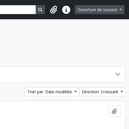
Search in browse page
Ouverture de session
Liens rapides
Trier par: Date modifiée
Direction: Croissant
Ajout