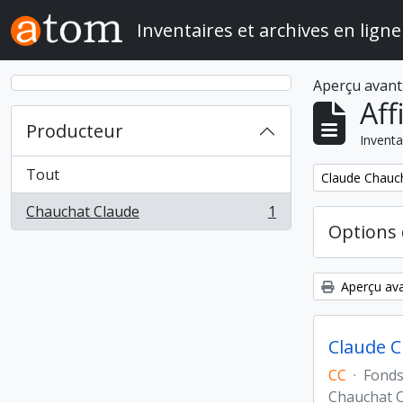
Skip to main content
Inventaires et archives en ligne
Aperçu avant
Aff
Producteur
Inventa
Tout
Remove filter:
Claude Chauch
Chauchat Claude
1
, 1 résultats
Options 
Aperçu ava
Claude C
CC
·
Fond
Chauchat 