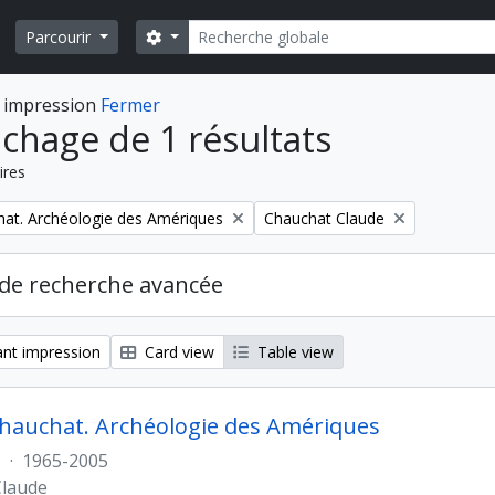
Rechercher
Search options
Parcourir
 impression
Fermer
ichage de 1 résultats
ires
Remove filter:
at. Archéologie des Amériques
Chauchat Claude
de recherche avancée
nt impression
Card view
Table view
hauchat. Archéologie des Amériques
s
·
1965-2005
Claude