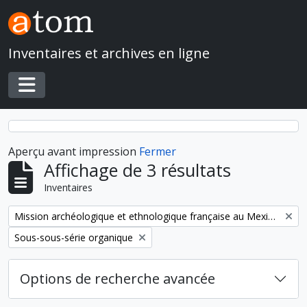
Skip to main content
Inventaires et archives en ligne
Toggle navigation
Aperçu avant impression
Fermer
Affichage de 3 résultats
Inventaires
Remove filter:
Mission archéologique et ethnologique française au Mexique
Remove filter:
Sous-sous-série organique
Options de recherche avancée