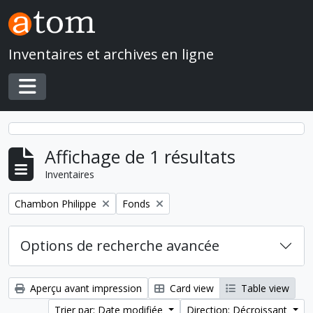
Skip to main content
Inventaires et archives en ligne
Toggle navigation
Affichage de 1 résultats
Inventaires
Remove filter:
Remove filter:
Chambon Philippe
Fonds
Options de recherche avancée
Aperçu avant impression
Card view
Table view
Trier par: Date modifiée
Direction: Décroissant