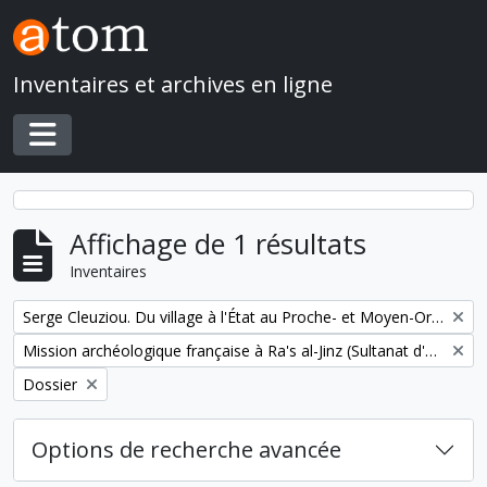
Skip to main content
Inventaires et archives en ligne
Toggle navigation
Affichage de 1 résultats
Inventaires
Remove filter:
Serge Cleuziou. Du village à l'État au Proche- et Moyen-Orient
Remove filter:
Mission archéologique française à Ra's al-Jinz (Sultanat d'Oman)
Remove filter:
Dossier
Options de recherche avancée