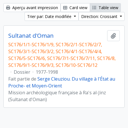
Aperçu avant impression
Card view
Table view
Trier par: Date modifiée
Direction: Croissant
Sultanat d'Oman
Ajout
SC176/1/1-SC176/1/9, SC176/2/1-SC176/2/7,
SC176/3/1-SC176/3/2, SC176/4/1-SC176/4/4,
SC176/5-SC176/6, SC176/7/1-SC176/7/11, SC176/8,
SC176/9/1-SC176/9/3, SC176/10-SC176/12
·
Dossier
·
1977-1998
Fait partie de
Serge Cleuziou. Du village à l'État au
Proche- et Moyen-Orient
Mission archéologique française à Ra's al-Jinz
(Sultanat d'Oman)