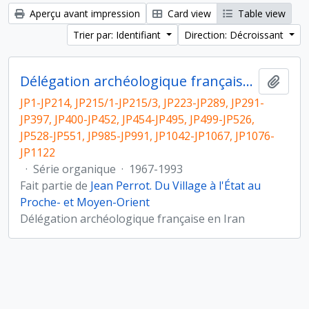
Aperçu avant impression
Card view
Table view
Trier par: Identifiant
Direction: Décroissant
Délégation archéologique française en Iran
Ajout
JP1-JP214, JP215/1-JP215/3, JP223-JP289, JP291-
JP397, JP400-JP452, JP454-JP495, JP499-JP526,
JP528-JP551, JP985-JP991, JP1042-JP1067, JP1076-
JP1122
·
Série organique
·
1967-1993
Fait partie de
Jean Perrot. Du Village à l'État au
Proche- et Moyen-Orient
Délégation archéologique française en Iran