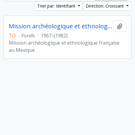
Trier par: Identifiant
Direction: Croissant
Mission archéologique et ethnologique française au Mexique
Ajout
TO
·
Fonds
·
1967-[1982]
Mission archéologique et ethnologique française
au Mexique