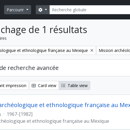
Rechercher
Search options
Parcourir
ichage de 1 résultats
ires
Remove filter:
ologique et ethnologique française au Mexique
Mission archéol
de recherche avancée
nt impression
Card view
Table view
archéologique et ethnologique française au Me
s
·
1967-[1982]
chéologique et ethnologique française au Mexique