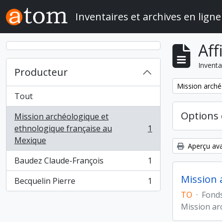
Skip to main content
Inventaires et archives en ligne
Aff
Inventa
Producteur
Remove filter:
Mission arché
Tout
Options 
Mission archéologique et
ethnologique française au
1
, 1 résultats
Mexique
Aperçu ava
Baudez Claude-François
1
, 1 résultats
Mission 
Becquelin Pierre
1
, 1 résultats
TO
·
Fond
Mission ar