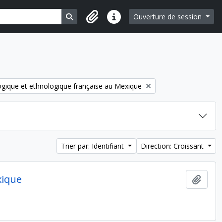
Search in browse page
Ouverture de session
Liens rapides
ogique et ethnologique française au Mexique
Trier par: Identifiant
Direction: Croissant
xique
Ajout