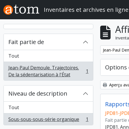
Skip to main content
Inventaires et archives en ligne
Aff
Inventa
Fait partie de
Remove filter:
Jean-Paul Demo
Tout
Options 
Jean-Paul Demoule. Trajectoires.
1
, 1 résultats
De la sédentarisation à l'État
Aperçu ava
Niveau de description
Rapports
Tout
JPD81-JPD
Sous-sous-sous-série organique
1
Fait partie
, 1 résultats
JPD81. Ann