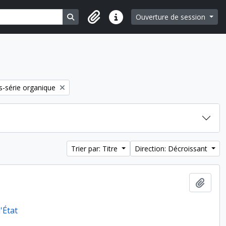
Search in browse page
Ouverture de session
Liens rapides
-série organique
Trier par: Titre
Direction: Décroissant
Ajout
'État