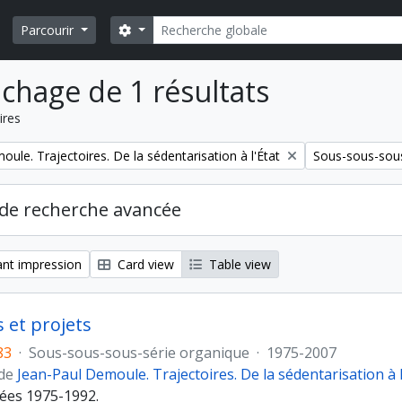
Rechercher
Search options
Parcourir
ichage de 1 résultats
ires
Remove filter:
ule. Trajectoires. De la sédentarisation à l'État
Sous-sous-sous
de recherche avancée
nt impression
Card view
Table view
 et projets
83
·
Sous-sous-sous-série organique
·
1975-2007
 de
Jean-Paul Demoule. Trajectoires. De la sédentarisation à l
ées 1975-1992.