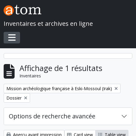
Skip to main content
Inventaires et archives en ligne
Toggle navigation
Affichage de 1 résultats
Inventaires
Remove filter:
Mission archéologique française à Eski-Mossoul (Irak)
Remove filter:
Dossier
Options de recherche avancée
Aperçu avant impression
Card view
Table view