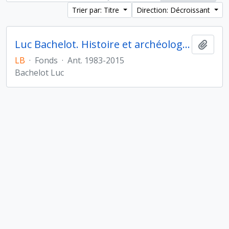
Trier par: Titre
Direction: Décroissant
Luc Bachelot. Histoire et archéologie de l'Orient cunéiforme
Ajout
LB
·
Fonds
·
Ant. 1983-2015
Bachelot Luc