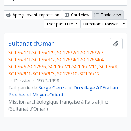
Aperçu avant impression
Card view
Table view
Trier par: Titre
Direction: Croissant
Sultanat d'Oman
Ajout
SC176/1/1-SC176/1/9, SC176/2/1-SC176/2/7,
SC176/3/1-SC176/3/2, SC176/4/1-SC176/4/4,
SC176/5-SC176/6, SC176/7/1-SC176/7/11, SC176/8,
SC176/9/1-SC176/9/3, SC176/10-SC176/12
·
Dossier
·
1977-1998
Fait partie de
Serge Cleuziou. Du village à l'État au
Proche- et Moyen-Orient
Mission archéologique française à Ra's al-Jinz
(Sultanat d'Oman)