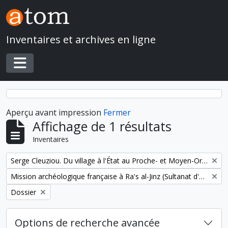
Skip to main content
Inventaires et archives en ligne
Toggle navigation
Aperçu avant impression
Fermer
Affichage de 1 résultats
Inventaires
Remove filter:
Serge Cleuziou. Du village à l'État au Proche- et Moyen-Orient
Remove filter:
Mission archéologique française à Ra's al-Jinz (Sultanat d'Oman)
Remove filter:
Dossier
Options de recherche avancée