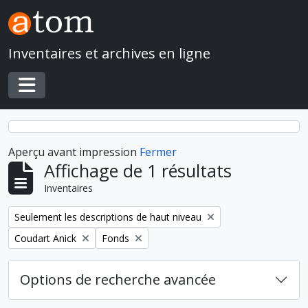
Skip to main content
Inventaires et archives en ligne
Toggle navigation
Aperçu avant impression
Fermer
Affichage de 1 résultats
Inventaires
Remove filter:
Seulement les descriptions de haut niveau
Remove filter:
Remove filter:
Coudart Anick
Fonds
Options de recherche avancée