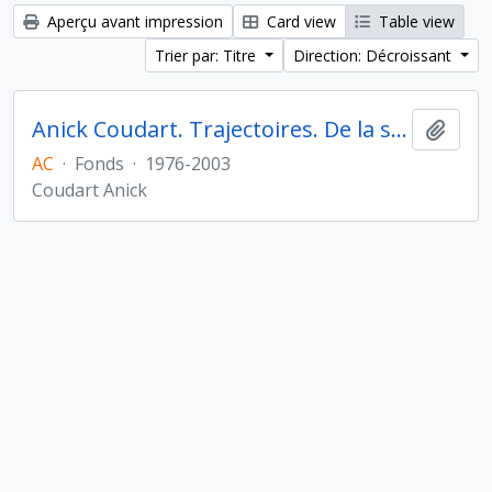
Aperçu avant impression
Card view
Table view
Trier par: Titre
Direction: Décroissant
Anick Coudart. Trajectoires. De la sédentarisation à l'État
Ajout
AC
·
Fonds
·
1976-2003
Coudart Anick