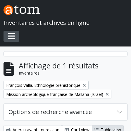
Skip to main content
Inventaires et archives en ligne
Toggle navigation
Affichage de 1 résultats
Inventaires
Remove filter:
François Valla. Ethnologie préhistorique
Remove filter:
Mission archéologique française de Mallaha (Israël)
Options de recherche avancée
Aperçu avant impression
Card view
Table view