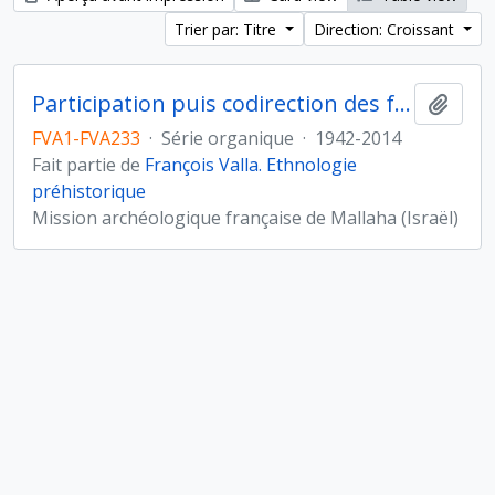
Trier par: Titre
Direction: Croissant
Participation puis codirection des fouilles de Mallaha-Eynan, Israël
Ajout
FVA1-FVA233
·
Série organique
·
1942-2014
Fait partie de
François Valla. Ethnologie
préhistorique
Mission archéologique française de Mallaha (Israël)