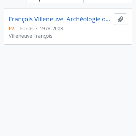
François Villeneuve. Archéologie du Proche-Orient hellénistique et romain
Ajout
FV
·
Fonds
·
1978-2008
Villeneuve François