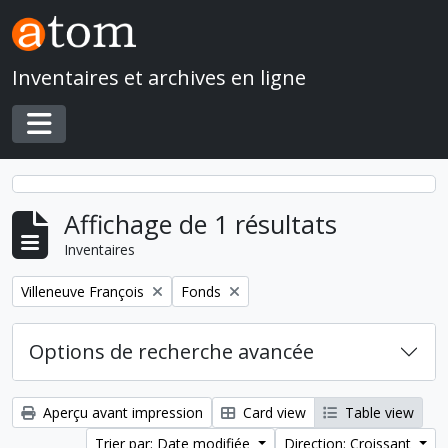
Skip to main content
Inventaires et archives en ligne
Toggle navigation
Affichage de 1 résultats
Inventaires
Remove filter:
Remove filter:
Villeneuve François
Fonds
Options de recherche avancée
Aperçu avant impression
Card view
Table view
Trier par: Date modifiée
Direction: Croissant