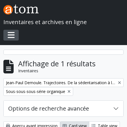
Skip to main content
Inventaires et archives en ligne
Toggle navigation
Affichage de 1 résultats
Inventaires
Remove filter:
Jean-Paul Demoule. Trajectoires. De la sédentarisation à l'État
Remove filter:
Sous-sous-sous-série organique
Options de recherche avancée
Aperçu avant impression
Card view
Table view