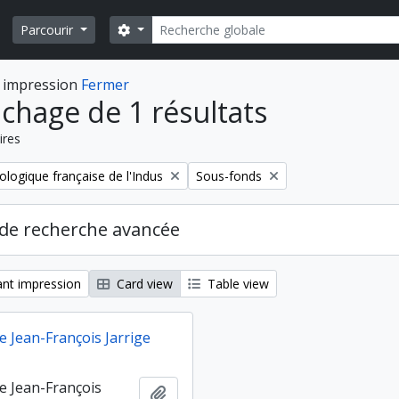
Rechercher
Search options
Parcourir
 impression
Fermer
ichage de 1 résultats
ires
Remove filter:
ologique française de l'Indus
Sous-fonds
de recherche avancée
nt impression
Card view
Table view
e Jean-François Jarrige
de Jean-François
Ajouter au presse-papier