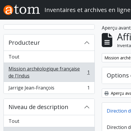
Skip to main content
Inventaires et archives en ligne
Aperçu avant
Aff
Producteur
Inventa
Tout
Remove filter:
Mission arché
Mission archéologique française
1
Options 
, 1 résultats
de l'Indus
Jarrige Jean-François
1
, 1 résultats
Aperçu ava
Niveau de description
Direction d
Tout
Direction 