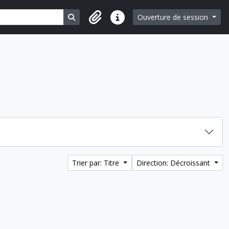
Search in browse page
Ouverture de session
Liens rapides
Trier par: Titre
Direction: Décroissant