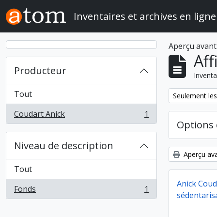
Skip to main content
Inventaires et archives en ligne
Aperçu avant
Aff
Producteur
Inventa
Tout
Remove filter:
Seulement les
Coudart Anick
1
, 1 résultats
Options 
Niveau de description
Aperçu ava
Tout
Anick Couda
Fonds
1
, 1 résultats
sédentarisa