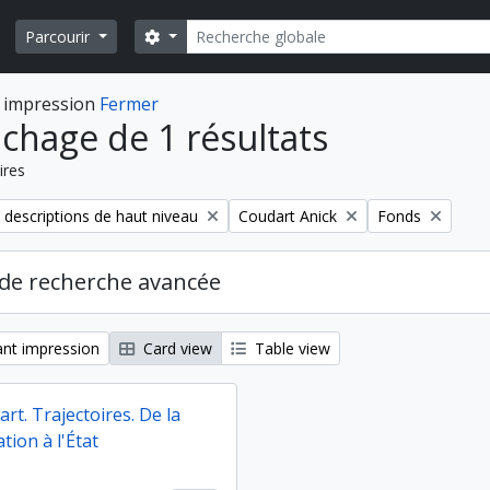
Rechercher
Search options
Parcourir
 impression
Fermer
ichage de 1 résultats
ires
Remove filter:
Remove filter:
 descriptions de haut niveau
Coudart Anick
Fonds
de recherche avancée
nt impression
Card view
Table view
rt. Trajectoires. De la
tion à l'État