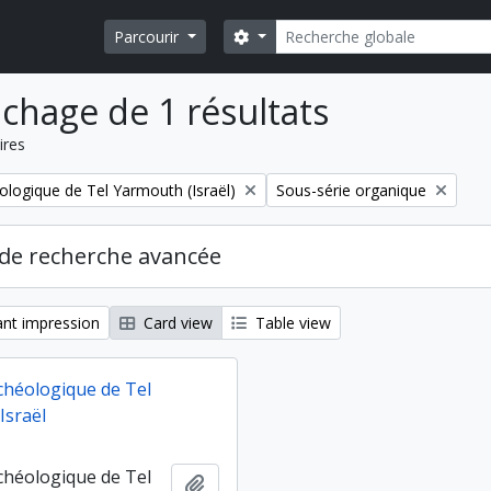
Rechercher
Search options
Parcourir
ichage de 1 résultats
ires
Remove filter:
ologique de Tel Yarmouth (Israël)
Sous-série organique
de recherche avancée
nt impression
Card view
Table view
chéologique de Tel
Israël
chéologique de Tel
Ajouter au presse-papier