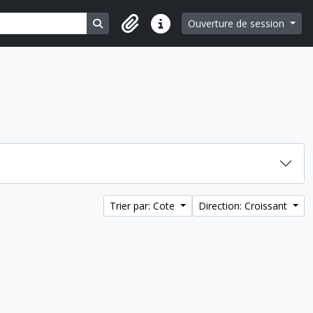
Search in browse page
Ouverture de session
Liens rapides
Trier par: Cote
Direction: Croissant