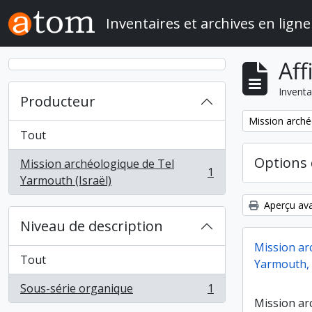
Skip to main content
Inventaires et archives en ligne
Aff
Inventa
Producteur
Remove filter:
Mission arché
Tout
Options 
Mission archéologique de Tel
1
, 1 résultats
Yarmouth (Israël)
Aperçu ava
Niveau de description
Mission ar
Tout
Yarmouth, 
Sous-série organique
1
, 1 résultats
Mission ar