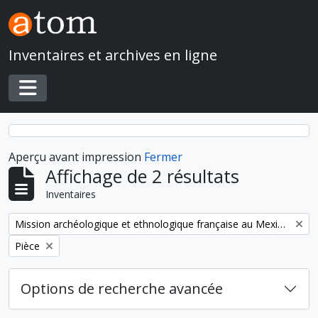
Skip to main content
Inventaires et archives en ligne
Toggle navigation
Aperçu avant impression
Fermer
Affichage de 2 résultats
Inventaires
Remove filter:
Mission archéologique et ethnologique française au Mexique
Remove filter:
Pièce
Options de recherche avancée