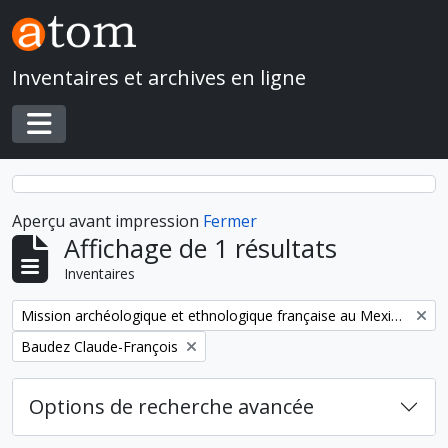
Skip to main content
Inventaires et archives en ligne
Toggle navigation
Aperçu avant impression
Fermer
Affichage de 1 résultats
Inventaires
Remove filter:
Mission archéologique et ethnologique française au Mexique
Remove filter:
Baudez Claude-François
Options de recherche avancée