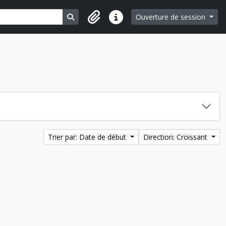
Search in browse page
Ouverture de session
Liens rapides
Trier par: Date de début
Direction: Croissant