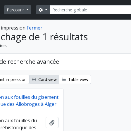
Rechercher
Search options
Parcourir
 impression
Fermer
ichage de 1 résultats
ires
de recherche avancée
nt impression
Card view
Table view
on aux fouilles du gisement
que des Allobroges à Alger
on aux fouilles du
Ajouter au presse-papier
réhistorique des