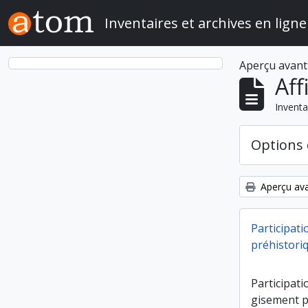
Skip to main content
Inventaires et archives en ligne
Aperçu avant
Aff
Inventa
Options 
Aperçu ava
Participati
préhistori
Participati
gisement p