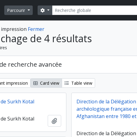
Rechercher
Search options
Parcourir
 impression
Fermer
ichage de 4 résultats
ires
de recherche avancée
nt impression
Card view
Table view
de Surkh Kotal
Direction de la Délégation
archéologique française e
Afghanistan entre 1980 et
de Surkh Kotal
Ajouter au presse-papier
Direction de la Délégation