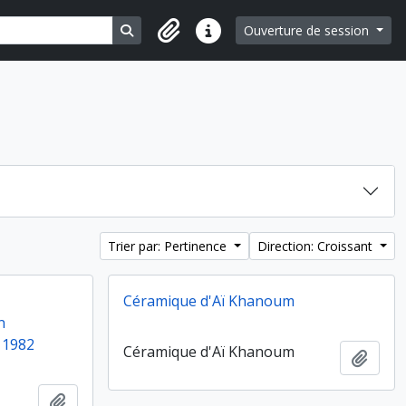
Search in browse page
Ouverture de session
Liens rapides
Trier par: Pertinence
Direction: Croissant
Céramique d'Aï Khanoum
n
 1982
Céramique d'Aï Khanoum
Ajout
Ajouter au presse-papier