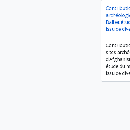
Contributi
archéologi
Ball et ét
issu de di
Contributi
sites arch
d’Afghanist
étude du m
issu de di