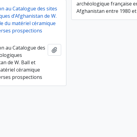
archéologique française e
on au Catalogue des sites
Afghanistan entre 1980 et
ques d’Afghanistan de W.
ude du matériel céramique
verses prospections
on au Catalogue des
Ajouter au presse-papier
éologiques
an de W. Ball et
atériel céramique
verses prospections