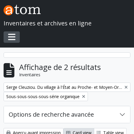
Skip to main content
Inventaires et archives en ligne
Toggle navigation
Affichage de 2 résultats
Inventaires
Remove filter:
Serge Cleuziou. Du village à l'État au Proche- et Moyen-Orient
Remove filter:
Sous-sous-sous-sous-série organique
Options de recherche avancée
Aperçu avant impression
Card view
Table view