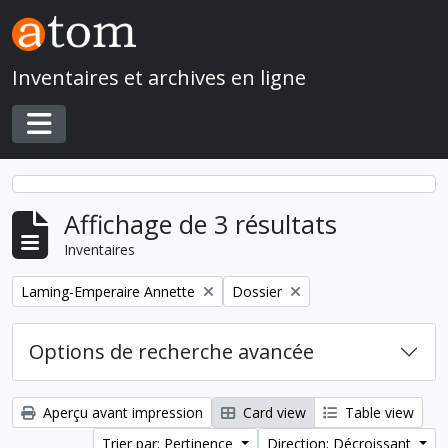
Skip to main content
Inventaires et archives en ligne
Toggle navigation
Affichage de 3 résultats
Inventaires
Remove filter:
Remove filter:
Laming-Emperaire Annette
Dossier
Options de recherche avancée
Aperçu avant impression
Card view
Table view
Trier par: Pertinence
Direction: Décroissant