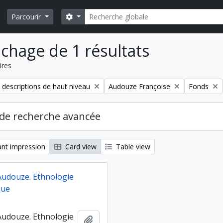
Rechercher
Search options
Parcourir
ichage de 1 résultats
ires
Remove filter:
Remove fil
 descriptions de haut niveau
Audouze Françoise
Fonds
de recherche avancée
nt impression
Card view
Table view
Audouze. Ethnologie
que
Audouze. Ethnologie
Ajouter au presse-papier