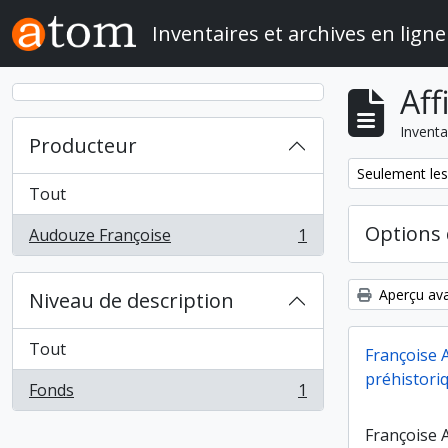
Skip to main content
Inventaires et archives en ligne
Aff
Inventa
Producteur
Remove filter:
Seulement les
Tout
Options 
Audouze Françoise
1
, 1 résultats
Aperçu ava
Niveau de description
Tout
Françoise 
préhistori
Fonds
1
, 1 résultats
Françoise 