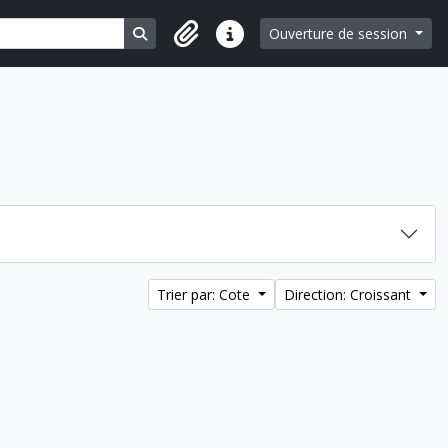
Search in browse page
Ouverture de session
Liens rapides
ter:
Trier par: Cote
Direction: Croissant