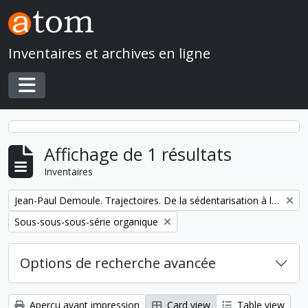
Skip to main content
Inventaires et archives en ligne
Toggle navigation
Affichage de 1 résultats
Inventaires
Remove filter:
Jean-Paul Demoule. Trajectoires. De la sédentarisation à l'État
Remove filter:
Sous-sous-sous-série organique
Options de recherche avancée
Aperçu avant impression
Card view
Table view