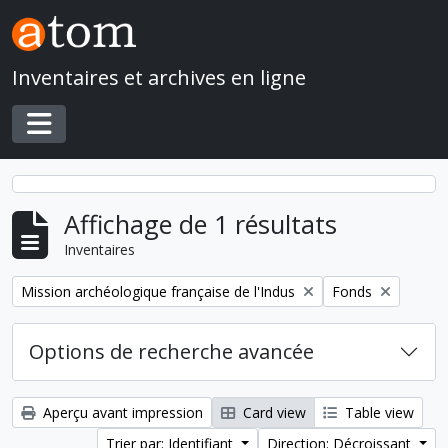
Skip to main content
Inventaires et archives en ligne
Toggle navigation
Affichage de 1 résultats
Inventaires
Remove filter:
Remove filter:
Mission archéologique française de l'Indus
Fonds
Options de recherche avancée
Aperçu avant impression
Card view
Table view
Trier par: Identifiant
Direction: Décroissant