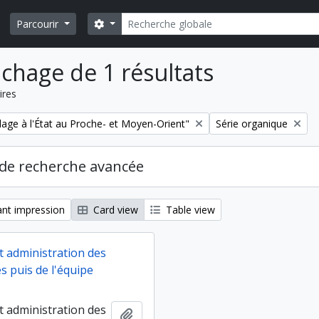
Rechercher
Search options
Parcourir
ichage de 1 résultats
ires
Remove filter:
lage à l'État au Proche- et Moyen-Orient"
Série organique
de recherche avancée
nt impression
Card view
Table view
t administration des
s puis de l'équipe
t administration des
Ajouter au presse-papier