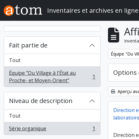
Skip to main content
Inventaires et archives en ligne
Aff
Inventa
Fait partie de
Remove filter:
Équipe "Du Vil
Tout
Options 
Équipe "Du Village à l'État au
1
, 1 résultats
Proche- et Moyen-Orient"
Aperçu ava
Niveau de description
Direction e
Tout
laboratoire
Série organique
1
, 1 résultats
Direction e