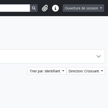
Search in browse page
Ouverture de session
Liens rapides
Trier par: Identifiant
Direction: Croissant