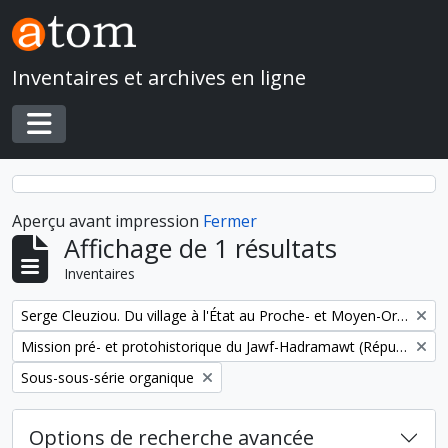
Skip to main content
Inventaires et archives en ligne
Toggle navigation
Aperçu avant impression
Fermer
Affichage de 1 résultats
Inventaires
Remove filter:
Serge Cleuziou. Du village à l'État au Proche- et Moyen-Orient
Remove filter:
Mission pré- et protohistorique du Jawf-Hadramawt (République du Yémen)
Remove filter:
Sous-sous-série organique
Options de recherche avancée