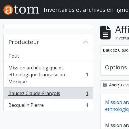
Skip to main content
Inventaires et archives en ligne
Aff
Inventa
Producteur
Remove filter:
Baudez Claud
Tout
Options 
Mission archéologique et
ethnologique française au
1
, 1 résultats
Mexique
Aperçu ava
Baudez Claude-François
1
, 1 résultats
Mission ar
Becquelin Pierre
1
, 1 résultats
ethnologiq
Mission ar