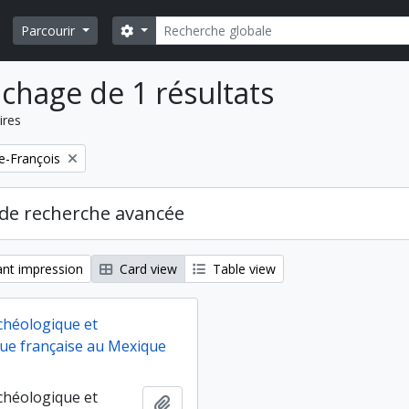
Rechercher
Search options
Parcourir
ichage de 1 résultats
ires
e-François
de recherche avancée
nt impression
Card view
Table view
chéologique et
ue française au Mexique
chéologique et
Ajouter au presse-papier