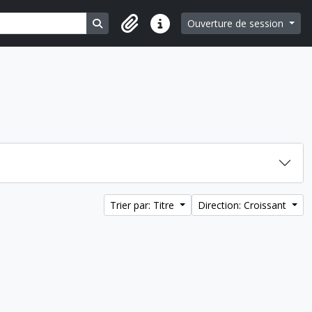
Search in browse page
Ouverture de session
Liens rapides
Trier par: Titre
Direction: Croissant