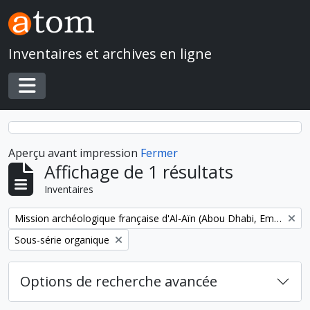
Skip to main content
Inventaires et archives en ligne
Toggle navigation
Aperçu avant impression
Fermer
Affichage de 1 résultats
Inventaires
Remove filter:
Mission archéologique française d'Al-Aïn (Abou Dhabi, Emirats arabes unis)
Remove filter:
Sous-série organique
Options de recherche avancée