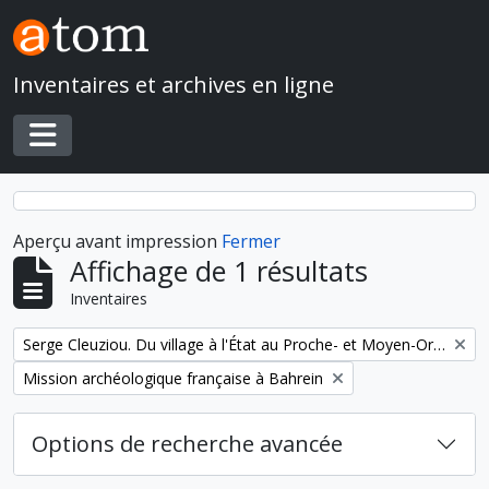
Skip to main content
Inventaires et archives en ligne
Toggle navigation
Aperçu avant impression
Fermer
Affichage de 1 résultats
Inventaires
Remove filter:
Serge Cleuziou. Du village à l'État au Proche- et Moyen-Orient
Remove filter:
Mission archéologique française à Bahrein
Options de recherche avancée