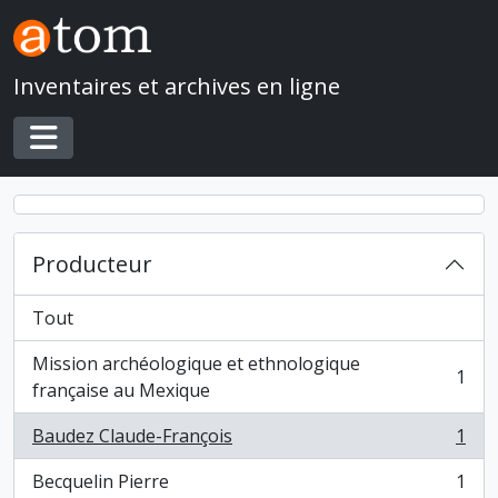
Skip to main content
Inventaires et archives en ligne
Toggle navigation
Producteur
Tout
Mission archéologique et ethnologique
1
, 1 résultats
française au Mexique
Baudez Claude-François
1
, 1 résultats
Becquelin Pierre
1
, 1 résultats