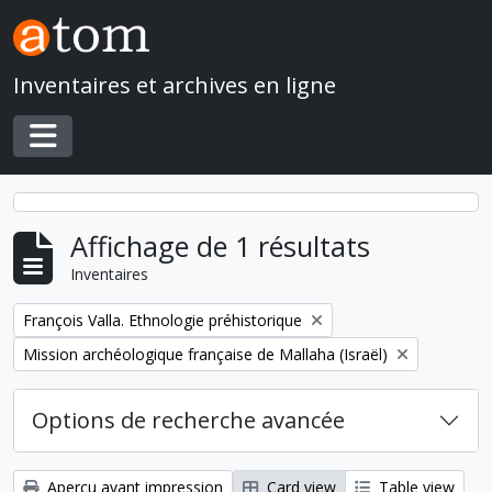
Skip to main content
Inventaires et archives en ligne
Toggle navigation
Affichage de 1 résultats
Inventaires
Remove filter:
François Valla. Ethnologie préhistorique
Remove filter:
Mission archéologique française de Mallaha (Israël)
Options de recherche avancée
Aperçu avant impression
Card view
Table view