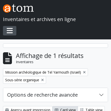
Skip to main content
Inventaires et archives en ligne
Toggle navigation
Affichage de 1 résultats
Inventaires
Remove filter:
Mission archéologique de Tel Yarmouth (Israël)
Remove filter:
Sous-série organique
Options de recherche avancée
Aperçu avant impression
Card view
Table view