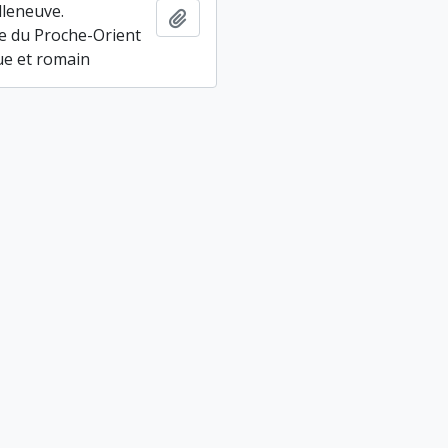
lleneuve.
Ajouter au presse-papier
e du Proche-Orient
ue et romain