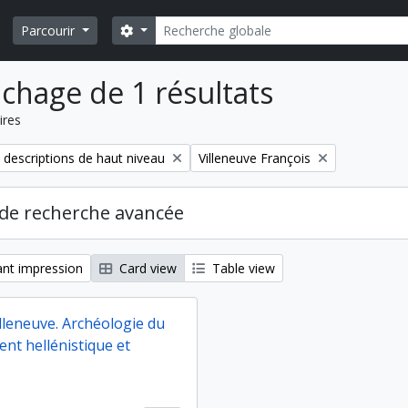
Rechercher
Search options
Parcourir
ichage de 1 résultats
ires
Remove filter:
 descriptions de haut niveau
Villeneuve François
de recherche avancée
nt impression
Card view
Table view
lleneuve. Archéologie du
nt hellénistique et