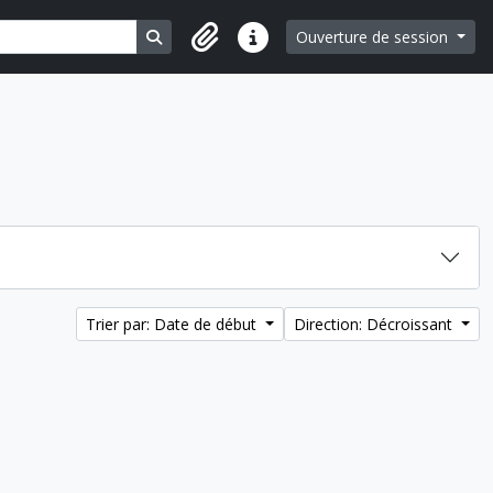
Search in browse page
Ouverture de session
Liens rapides
Trier par: Date de début
Direction: Décroissant