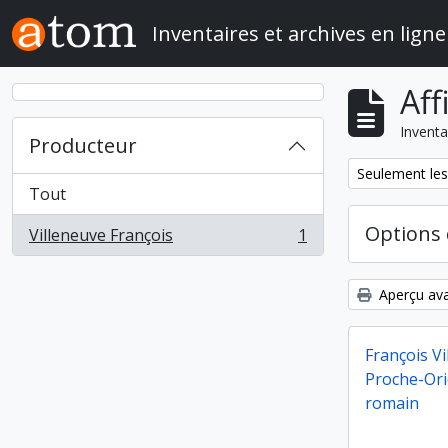
Skip to main content
Inventaires et archives en ligne
Aff
Inventa
Producteur
Remove filter:
Seulement les
Tout
Options 
Villeneuve François
1
, 1 résultats
Aperçu ava
François Vi
Proche-Orie
romain