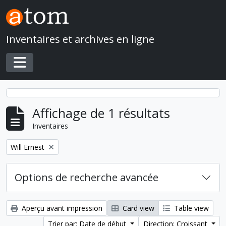
Skip to main content
Inventaires et archives en ligne
Toggle navigation
Affichage de 1 résultats
Inventaires
Remove filter:
Will Ernest
Options de recherche avancée
Aperçu avant impression
Card view
Table view
Trier par: Date de début
Direction: Croissant