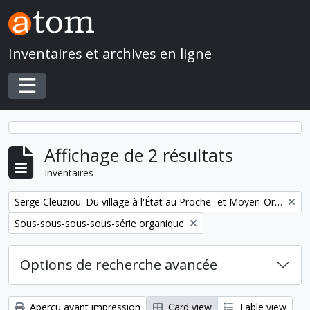
Skip to main content
Inventaires et archives en ligne
Toggle navigation
Affichage de 2 résultats
Inventaires
Remove filter:
Serge Cleuziou. Du village à l'État au Proche- et Moyen-Orient
Remove filter:
Sous-sous-sous-sous-série organique
Options de recherche avancée
Aperçu avant impression
Card view
Table view