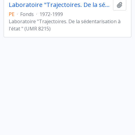
Laboratoire "Trajectoires. De la sédentarisation à l'État "
Ajout
PE
·
Fonds
·
1972-1999
Laboratoire "Trajectoires. De la sédentarisation à
l'état " (UMR 8215)