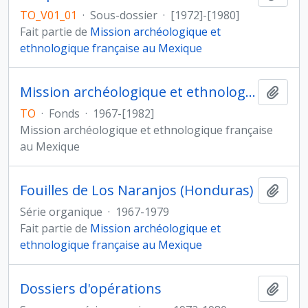
TO_V01_01
·
Sous-dossier
·
[1972]-[1980]
Fait partie de
Mission archéologique et
ethnologique française au Mexique
Mission archéologique et ethnologique française au Mexique
Ajout
TO
·
Fonds
·
1967-[1982]
Mission archéologique et ethnologique française
au Mexique
Fouilles de Los Naranjos (Honduras)
Ajout
Série organique
·
1967-1979
Fait partie de
Mission archéologique et
ethnologique française au Mexique
Dossiers d'opérations
Ajout