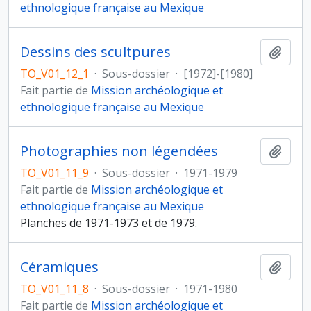
ethnologique française au Mexique
Dessins des scultpures
Ajout
TO_V01_12_1
·
Sous-dossier
·
[1972]-[1980]
Fait partie de
Mission archéologique et
ethnologique française au Mexique
Photographies non légendées
Ajout
TO_V01_11_9
·
Sous-dossier
·
1971-1979
Fait partie de
Mission archéologique et
ethnologique française au Mexique
Planches de 1971-1973 et de 1979.
Céramiques
Ajout
TO_V01_11_8
·
Sous-dossier
·
1971-1980
Fait partie de
Mission archéologique et