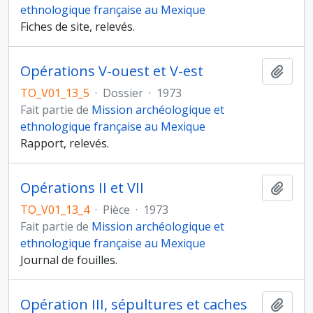
ethnologique française au Mexique
Fiches de site, relevés.
Opérations V-ouest et V-est
Ajout
TO_V01_13_5
·
Dossier
·
1973
Fait partie de
Mission archéologique et
ethnologique française au Mexique
Rapport, relevés.
Opérations II et VII
Ajout
TO_V01_13_4
·
Pièce
·
1973
Fait partie de
Mission archéologique et
ethnologique française au Mexique
Journal de fouilles.
Opération III, sépultures et caches
Ajout