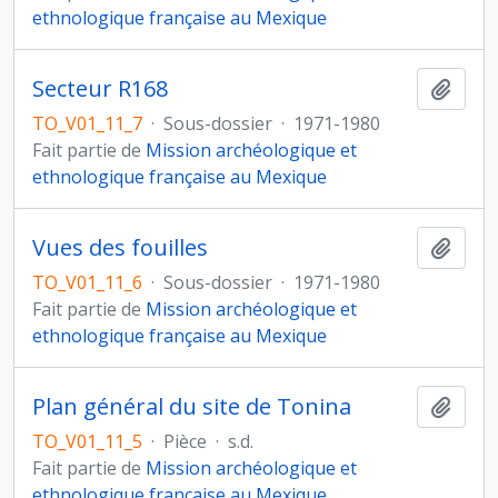
ethnologique française au Mexique
Secteur R168
Ajout
TO_V01_11_7
·
Sous-dossier
·
1971-1980
Fait partie de
Mission archéologique et
ethnologique française au Mexique
Vues des fouilles
Ajout
TO_V01_11_6
·
Sous-dossier
·
1971-1980
Fait partie de
Mission archéologique et
ethnologique française au Mexique
Plan général du site de Tonina
Ajout
TO_V01_11_5
·
Pièce
·
s.d.
Fait partie de
Mission archéologique et
ethnologique française au Mexique