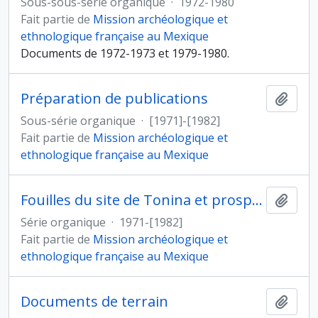
Sous-sous-série organique
·
1972-1980
Fait partie de
Mission archéologique et
ethnologique française au Mexique
Documents de 1972-1973 et 1979-1980.
Préparation de publications
Ajout
Sous-série organique
·
[1971]-[1982]
Fait partie de
Mission archéologique et
ethnologique française au Mexique
Fouilles du site de Tonina et prospections dans la vallée d'Ocosingo (Mexique)
Ajout
Série organique
·
1971-[1982]
Fait partie de
Mission archéologique et
ethnologique française au Mexique
Documents de terrain
Ajout