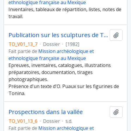
ethnologique française au Mexique
Inventaires, tableaux de répartition, listes, notes de
travail.
Publication sur les sculptures de Tonina, phase 1
Ajout
TO_V01_13_7
·
Dossier
·
[1982]
Fait partie de
Mission archéologique et
ethnologique française au Mexique
Epreuves, inventaires, catalogues, illustrations
préparatoires, documentation, tirages
photographiques.
Présence d'un texte d'O. Puaux sur les figurines de
Tonina.
Prospections dans la vallée
Ajout
TO_V01_13_6
·
Dossier
·
s.d.
Fait partie de
Mission archéologique et