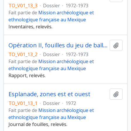
TO_V01_13_3
·
Dossier
·
1972-1973
Fait partie de
Mission archéologique et
ethnologique française au Mexique
Inventaires, relevés.
Opération II, fouilles du jeu de balle et de la structure sud
Ajout
TO_V01_13_2
·
Dossier
·
1972-1973
Fait partie de
Mission archéologique et
ethnologique française au Mexique
Rapport, relevés.
Esplanade, zones est et ouest
Ajout
TO_V01_13_1
·
Dossier
·
1972
Fait partie de
Mission archéologique et
ethnologique française au Mexique
Journal de fouilles, relevés.