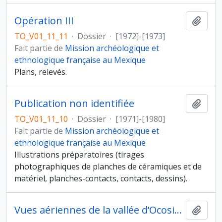
Opération III
Ajout
TO_V01_11_11
·
Dossier
·
[1972]-[1973]
Fait partie de
Mission archéologique et
ethnologique française au Mexique
Plans, relevés.
Publication non identifiée
Ajout
TO_V01_11_10
·
Dossier
·
[1971]-[1980]
Fait partie de
Mission archéologique et
ethnologique française au Mexique
Illustrations préparatoires (tirages
photographiques de planches de céramiques et de
matériel, planches-contacts, contacts, dessins).
Vues aériennes de la vallée d’Ocosingo
Ajout