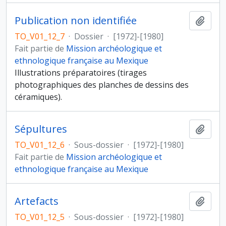
Publication non identifiée
Ajout
TO_V01_12_7
·
Dossier
·
[1972]-[1980]
Fait partie de
Mission archéologique et
ethnologique française au Mexique
Illustrations préparatoires (tirages
photographiques des planches de dessins des
céramiques).
Sépultures
Ajout
TO_V01_12_6
·
Sous-dossier
·
[1972]-[1980]
Fait partie de
Mission archéologique et
ethnologique française au Mexique
Artefacts
Ajout
TO_V01_12_5
·
Sous-dossier
·
[1972]-[1980]