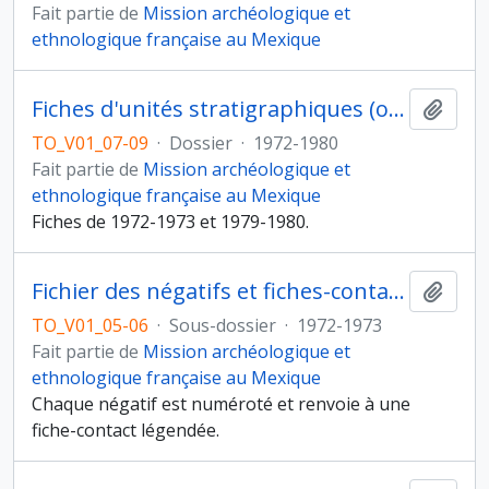
Fait partie de
Mission archéologique et
ethnologique française au Mexique
Fiches d'unités stratigraphiques (ou fiches d'opération)
Ajout
TO_V01_07-09
·
Dossier
·
1972-1980
Fait partie de
Mission archéologique et
ethnologique française au Mexique
Fiches de 1972-1973 et 1979-1980.
Fichier des négatifs et fiches-contacts
Ajout
TO_V01_05-06
·
Sous-dossier
·
1972-1973
Fait partie de
Mission archéologique et
ethnologique française au Mexique
Chaque négatif est numéroté et renvoie à une
fiche-contact légendée.