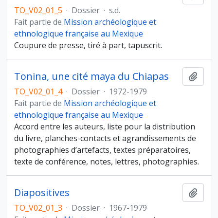
TO_V02_01_5
·
Dossier
·
s.d.
Fait partie de
Mission archéologique et
ethnologique française au Mexique
Coupure de presse, tiré à part, tapuscrit.
Tonina, une cité maya du Chiapas
Ajout
TO_V02_01_4
·
Dossier
·
1972-1979
Fait partie de
Mission archéologique et
ethnologique française au Mexique
Accord entre les auteurs, liste pour la distribution
du livre, planches-contacts et agrandissements de
photographies d’artefacts, textes préparatoires,
texte de conférence, notes, lettres, photographies.
Diapositives
Ajout
TO_V02_01_3
·
Dossier
·
1967-1979