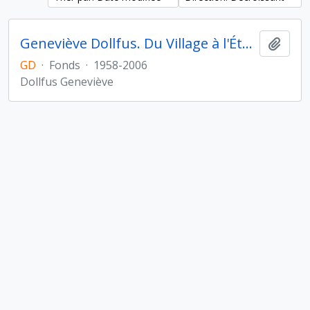
Geneviève Dollfus. Du Village à l'État au Proche- et Moyen-Orient
Ajout
GD
·
Fonds
·
1958-2006
Dollfus Geneviève