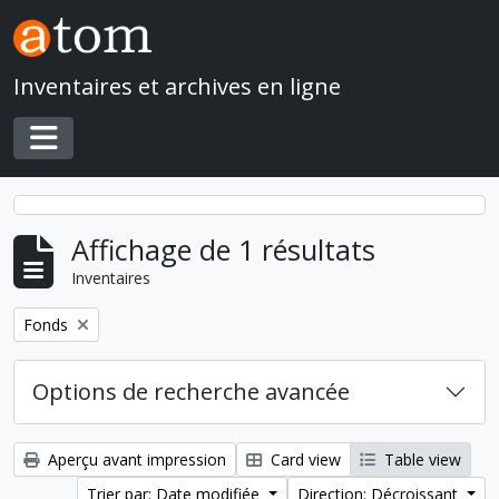
Skip to main content
Inventaires et archives en ligne
Toggle navigation
Affichage de 1 résultats
Inventaires
Remove filter:
Fonds
Options de recherche avancée
Aperçu avant impression
Card view
Table view
Trier par: Date modifiée
Direction: Décroissant