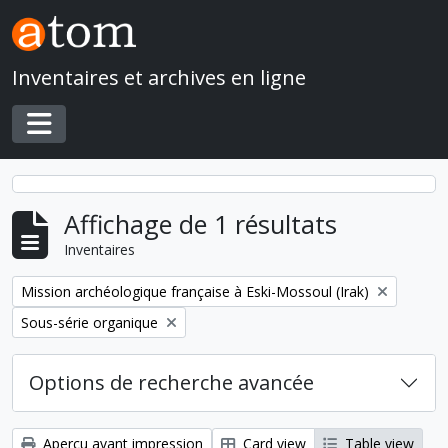
Skip to main content
Inventaires et archives en ligne
Toggle navigation
Affichage de 1 résultats
Inventaires
Remove filter:
Mission archéologique française à Eski-Mossoul (Irak)
Remove filter:
Sous-série organique
Options de recherche avancée
Aperçu avant impression
Card view
Table view