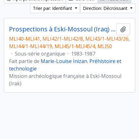
Trier par: Identifiant
Direction: Décroissant
Prospections à Eski-Mossoul (Iraq) et étude du matériel lithique
Ajout
MLI40-MLI41, MLI42/1-MLI42/8, MLI43/1-MLI43/26,
MLI44/1-MLI44/19, MLI45/1-MLI45/4, MLI50
·
Sous-série organique
·
1983-1987
Fait partie de
Marie-Louise Inizan. Préhistoire et
technologie
Mission archéologique française à Eski-Mossoul
(Irak)