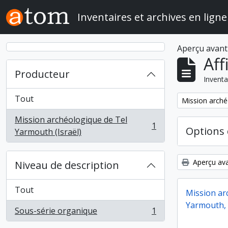
Skip to main content
Inventaires et archives en ligne
Aperçu avant
Aff
Producteur
Inventa
Tout
Remove filter:
Mission arché
Mission archéologique de Tel
1
Options 
, 1 résultats
Yarmouth (Israël)
Aperçu ava
Niveau de description
Tout
Mission ar
Yarmouth, 
Sous-série organique
1
, 1 résultats