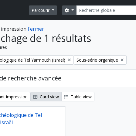
Rechercher
Search options
Parcourir
 impression
Fermer
ichage de 1 résultats
ires
Remove filter:
ologique de Tel Yarmouth (Israël)
Sous-série organique
de recherche avancée
nt impression
Card view
Table view
chéologique de Tel
Israël