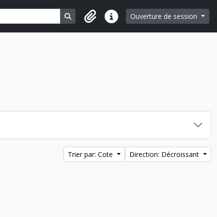
Search in browse page
Ouverture de session
Liens rapides
Trier par: Cote
Direction: Décroissant