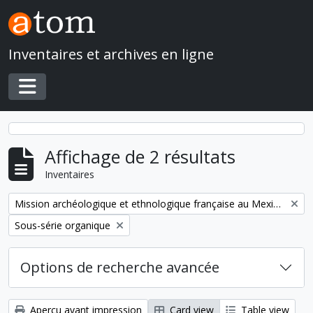
Skip to main content
Inventaires et archives en ligne
Toggle navigation
Affichage de 2 résultats
Inventaires
Remove filter:
Mission archéologique et ethnologique française au Mexique
Remove filter:
Sous-série organique
Options de recherche avancée
Aperçu avant impression
Card view
Table view