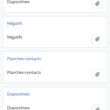
Diapositives
Ajout
Négatifs
Négatifs
Ajout
Planches-contacts
Planches-contacts
Ajout
Diapositives
Diapositives
Ajout