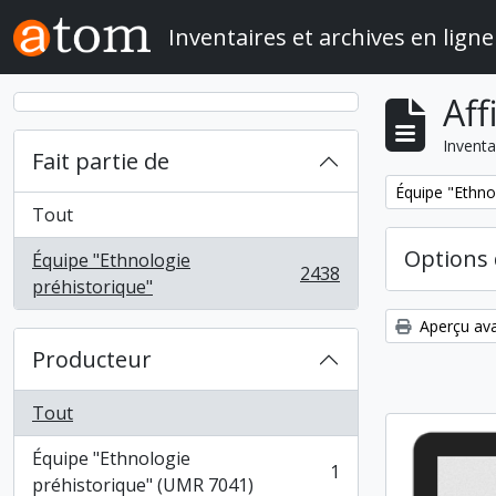
Skip to main content
Inventaires et archives en ligne
Aff
Inventa
Fait partie de
Remove filter:
Équipe "Ethno
Tout
Options 
Équipe "Ethnologie
2438
, 2438 résultats
préhistorique"
Aperçu ava
Producteur
Tout
Équipe "Ethnologie
1
, 1 résultats
préhistorique" (UMR 7041)