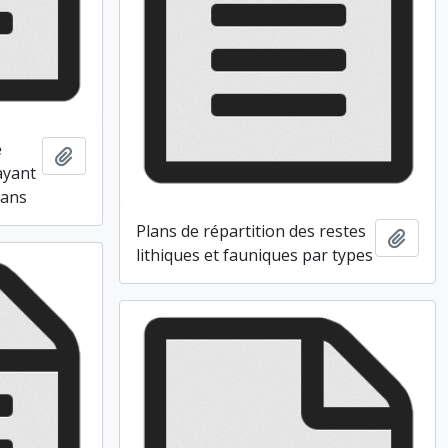
e
Ajouter au presse-papier
ayant
lans
Plans de répartition des restes
Ajout
lithiques et fauniques par types