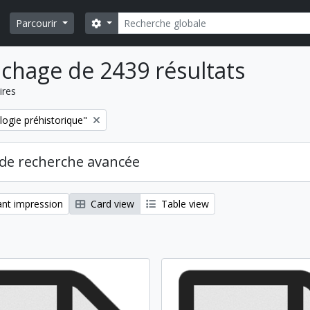
Rechercher
Search options
Parcourir
ichage de 2439 résultats
ires
logie préhistorique"
de recherche avancée
nt impression
Card view
Table view