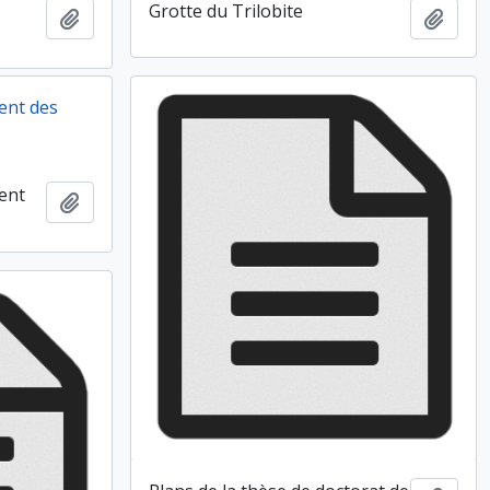
Grotte du Trilobite
Ajouter au presse-papier
Ajout
ent des
ent
Ajouter au presse-papier