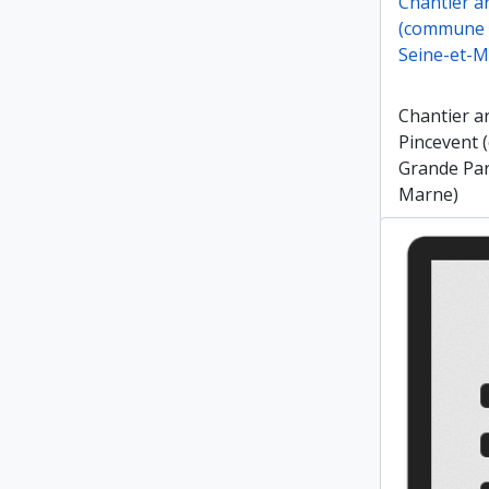
Chantier a
(commune d
Seine-et-M
Chantier a
Pincevent
Grande Par
Marne)