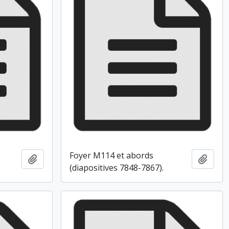
Foyer M114 et abords
Ajouter au presse-papier
Ajout
(diapositives 7848-7867).