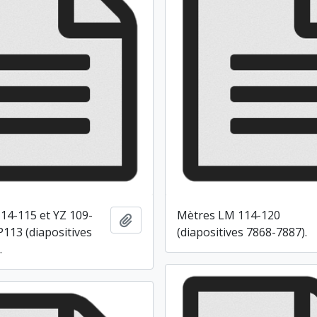
14-115 et YZ 109-
Mètres LM 114-120
Ajouter au presse-papier
P113 (diapositives
(diapositives 7868-7887).
.