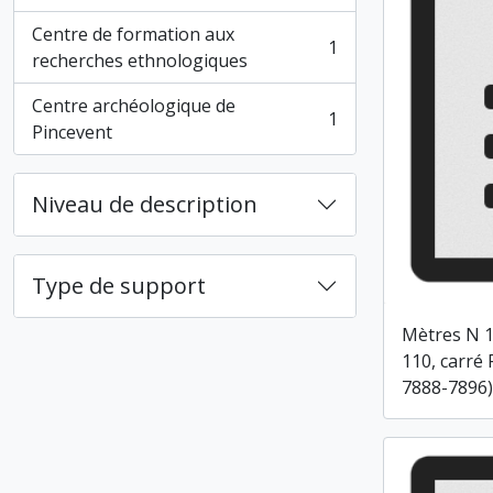
Centre de formation aux
1
, 1 résultats
recherches ethnologiques
Centre archéologique de
1
, 1 résultats
Pincevent
Niveau de description
Type de support
Mètres N 1
110, carré 
7888-7896)