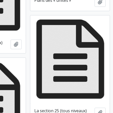
Plans des « unités »
Ajout
x)
Ajouter au presse-papier
La section 25 (tous niveaux)
Ajout