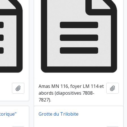
Amas MN 116, foyer LM 114 et
Ajouter au presse-papier
Ajout
abords (diapositives 7808-
7827).
torique"
Grotte du Trilobite