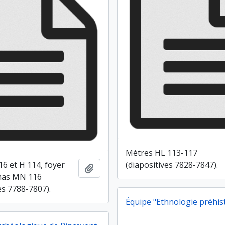
Mètres HL 113-117
16 et H 114, foyer
(diapositives 7828-7847).
Ajouter au presse-papier
mas MN 116
es 7788-7807).
Équipe "Ethnologie préhis