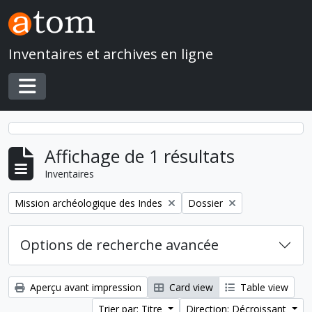
Skip to main content
Inventaires et archives en ligne
Toggle navigation
Affichage de 1 résultats
Inventaires
Remove filter:
Remove filter:
Mission archéologique des Indes
Dossier
Options de recherche avancée
Aperçu avant impression
Card view
Table view
Trier par: Titre
Direction: Décroissant