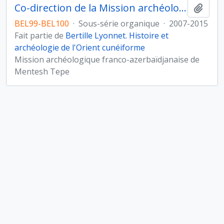
Co-direction de la Mission archéologique franco-azerbaïdjanaise de Mentesh Tepe (district de Tovuz)
Ajout
BEL99-BEL100
·
Sous-série organique
·
2007-2015
Fait partie de
Bertille Lyonnet. Histoire et
archéologie de l'Orient cunéiforme
Mission archéologique franco-azerbaïdjanaise de
Mentesh Tepe